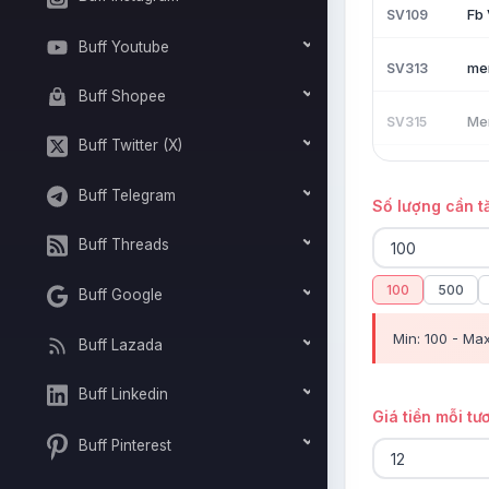
Fb 
SV109
Buff Youtube
me
SV313
Buff Shopee
Mem
SV315
Buff Twitter (X)
Fa
SV323
Buff Telegram
Số lượng cần t
Mem
SV337
Buff Threads
Fb 
SV271
100
500
Buff Google
me
SV270
Min: 100 - Ma
Buff Lazada
Buff Linkedin
Giá tiền mỗi tư
Buff Pinterest