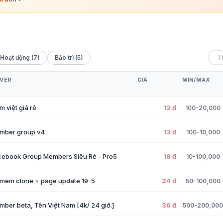
Hoạt động (7)
Bảo trì (5)
VER
GIÁ
MIN/MAX
 việt giá rẻ
12 đ
100-20,000
mber group v4
13 đ
100-10,000
cebook Group Members Siêu Rẻ - Pro5
18 đ
10-100,000
mem clone + page update 19-5
24 đ
50-100,000
ber beta, Tên Việt Nam [4k/ 24 giờ.]
36 đ
500-200,000