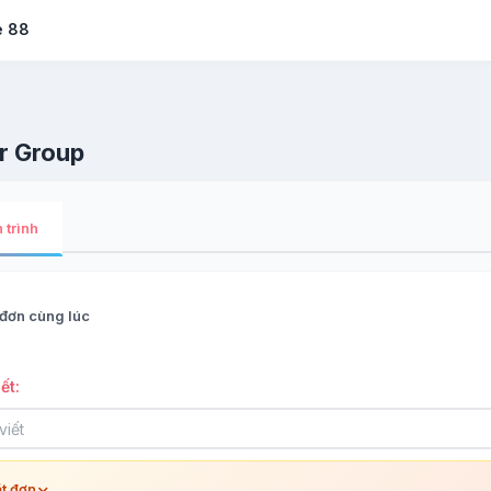
e 88
 Group
 trình
đơn cùng lúc
ết:
ặt đơn