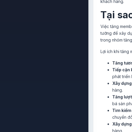
khách hàng.
Tại sa
Việc tăng membe
tưởng để xây dự
trong nhóm tăng 
Lợi ích khi tăn
Tăng tươ
Tiếp cận
phát triển
Xây dựng
hàng.
Tăng lượt 
bá sản ph
Tìm kiếm
chuyển đổ
Xây dựng 
hàng.