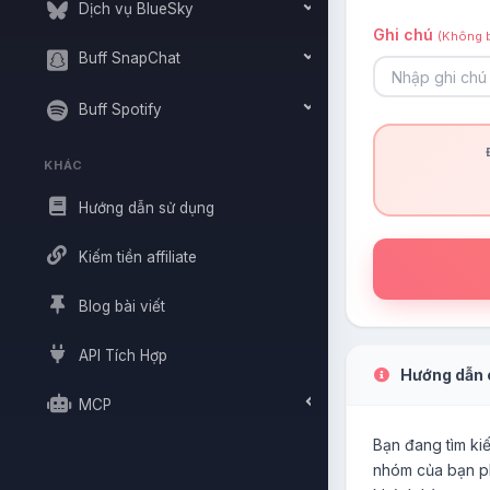
Dịch vụ BlueSky
Ghi chú
(Không b
Buff SnapChat
Buff Spotify
KHÁC
Hướng dẫn sử dụng
Kiếm tiền affiliate
Blog bài viết
API Tích Hợp
Hướng dẫn c
MCP
Bạn đang tìm ki
nhóm của bạn phá