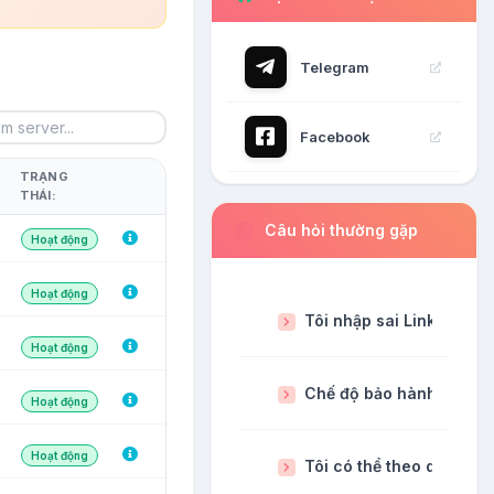
Telegram
Facebook
TRẠNG
THÁI:
Câu hỏi thường gặp
Hoạt động
Hoạt động
Tôi nhập sai Link thì phả
Hoạt động
Chế độ bảo hành dịch vụ
Hoạt động
Hoạt động
Tôi có thể theo dõi đơn