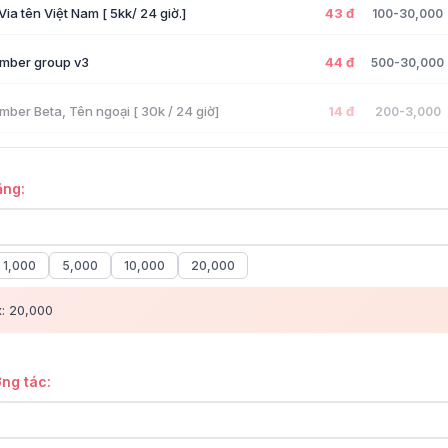
Via tên Việt Nam [ 5kk/ 24 giờ.]
43 đ
100-30,000
mber group v3
44 đ
500-30,000
ber Beta, Tên ngoại [ 30k / 24 giờ]
14 đ
200-3,000
cebook Group Members - Pro5
14 đ
10-20,000
ăng:
ber beta, Tên Việt Nam [500-1k / 24 giờ.]
14 đ
200-1,000
Via tên Việt Nam [ 5-10k / 24 giờ.]
55 đ
50-50,000
1,000
5,000
10,000
20,000
mber group v1
60 đ
200-200,00
x: 20,000
ơng tác: