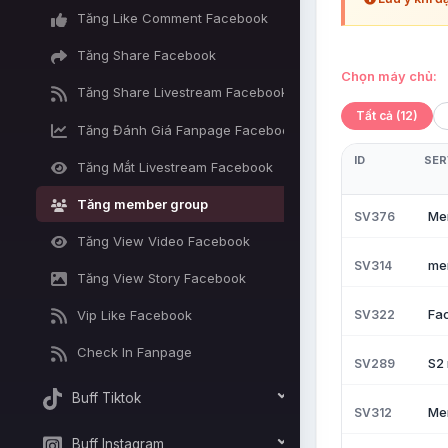
Tăng Like Comment Facebook
Tăng Share Facebook
Chọn máy chủ:
Tăng Share Livestream Facebook
Tất cả (12)
Tăng Đánh Giá Fanpage Facebook
ID
SER
Tăng Mắt Livestream Facebook
Tăng member group
Mem
SV376
Tăng View Video Facebook
me
SV314
Tăng View Story Facebook
Fa
SV322
Vip Like Facebook
Check In Fanpage
S2 
SV289
Buff Tiktok
Mem
SV312
Buff Instagram