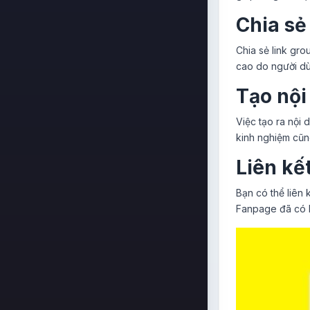
Chia sẻ
Chia sẻ link gro
cao do người dùn
Tạo nội
Việc tạo ra nội 
kinh nghiệm cũng
Liên kế
Bạn có thể liên
Fanpage đã có l