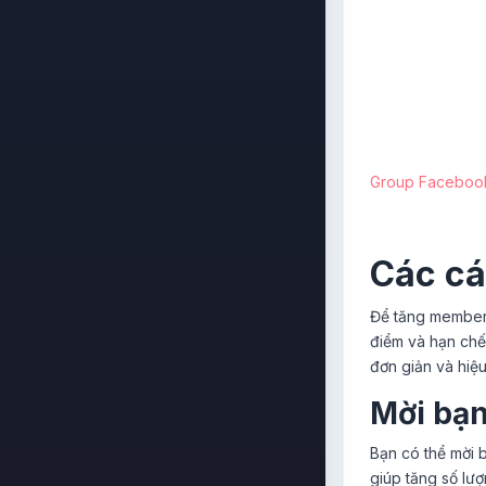
Group Facebook 
Các cá
Để tăng member
điểm và hạn chế 
đơn giản và hiệ
Mời bạn
Bạn có thể mời 
giúp tăng số lư