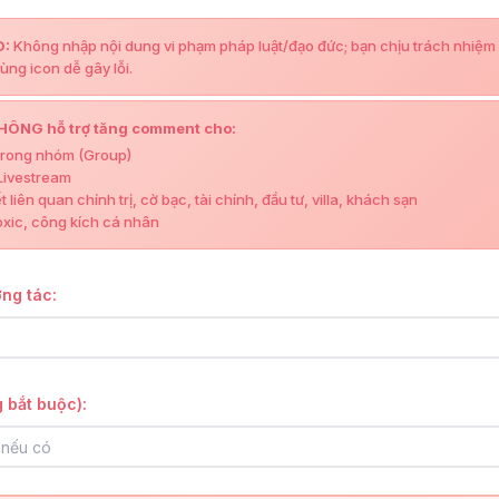
O:
Không nhập nội dung vi phạm pháp luật/đạo đức; bạn chịu trách nhiệm
ùng icon dễ gây lỗi.
HÔNG hỗ trợ tăng comment cho:
rong nhóm (Group)
ivestream
t liên quan chính trị, cờ bạc, tài chính, đầu tư, villa, khách sạn
oxic, công kích cá nhân
ơng tác:
 bắt buộc):