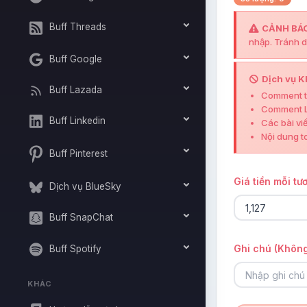
Buff Threads
CẢNH BÁ
nhập. Tránh d
Buff Google
Dịch vụ K
Buff Lazada
Comment t
Comment L
Buff Linkedin
Các bài viế
Nội dung t
Buff Pinterest
Giá tiền mỗi tư
Dịch vụ BlueSky
Buff SnapChat
Ghi chú (Không
Buff Spotify
KHÁC