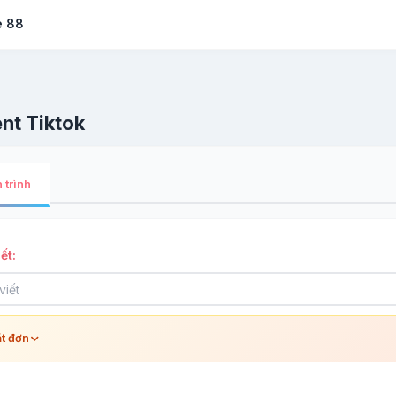
e 88
t Tiktok
 trình
ết:
ặt đơn