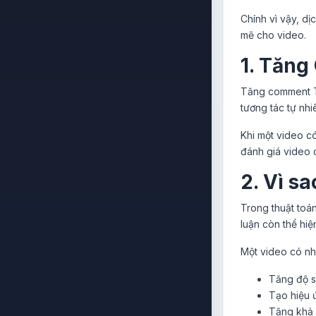
Chính vì vậy, d
mẽ cho video.
1. Tăng
Tăng comment Ti
tương tác tự nhi
Khi một video có
đánh giá video 
2. Vì s
Trong thuật toá
luận còn thể hi
Một video có nhi
Tăng độ s
Tạo hiệu ứ
Tăng khả 