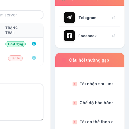
Telegram
TRẠNG
THÁI:
Facebook
Hoạt động
Bảo trì
Câu hỏi thường gặp
Tôi nhập sai Link thì phả
Chế độ bảo hành dịch vụ
Tôi có thể theo dõi đơn