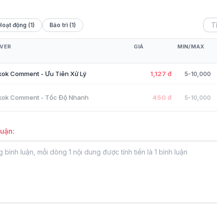
Hoạt động (1)
Bảo trì (1)
VER
GIÁ
MIN/MAX
kok Comment - Ưu Tiên Xử Lý
1,127 đ
5-10,000
tkok Comment - Tốc Độ Nhanh
450 đ
5-10,000
luận: