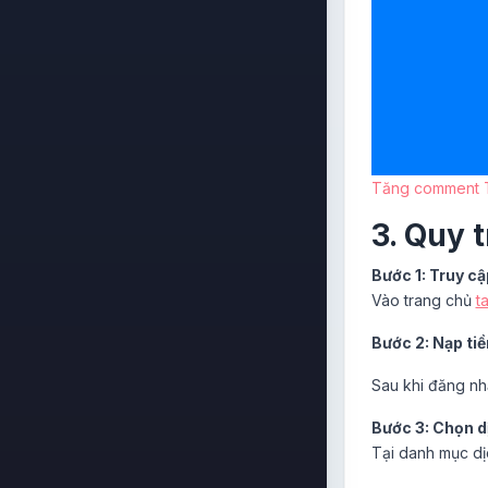
Tăng comment Ti
3. Quy 
Bước 1: Truy c
Vào trang chủ
t
Bước 2: Nạp tiề
Sau khi đăng nh
Bước 3: Chọn d
Tại danh mục dị