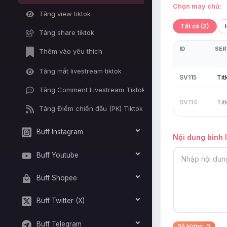
Chọn máy chủ:
Tăng view tiktok
Tất cả (2)
Tăng share tiktok
ID
SER
Thêm vào yêu thích
Tăng mắt livestream tiktok
Tit
SV115
Tăng Comment Livestream Tiktok
Ti
SV114
Tăng Điểm chiến đấu (PK) Tiktok
Buff Instagram
Nội dung bình 
Buff Youtube
Buff Shopee
Buff Twitter (X)
Buff Telegram
Số lượng:
0