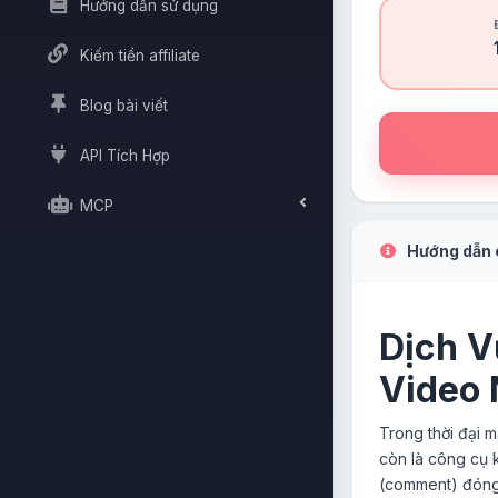
Hướng dẫn sử dụng
Kiếm tiền affiliate
Blog bài viết
API Tích Hợp
MCP
Hướng dẫn c
Dịch V
Video
Trong thời đại m
còn là công cụ k
(comment) đóng v