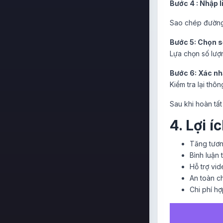
Bước 4 : Nhập 
Sao chép đường 
Bước 5: Chọn s
Lựa chọn số lượ
Bước 6: Xác nh
Kiểm tra lại thô
Sau khi hoàn tấ
4. Lợi 
Tăng tươn
Bình luận 
Hỗ trợ vi
An toàn c
Chi phí hợ