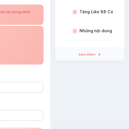
Tăng Like 88 Có Hoàn T
 về nội dung mình
Những nội dung bị cấm s
Xem thêm