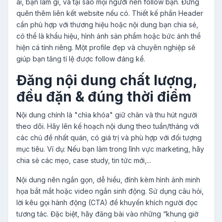
ai, bạn làm gì, và tại sao mọi người nên follow bạn. Đừng
quên thêm liên kết website nếu có. Thiết kế phần Header
cần phù hợp với thương hiệu hoặc nội dung bạn chia sẻ,
có thể là khẩu hiệu, hình ảnh sản phẩm hoặc bức ảnh thể
hiện cá tính riêng. Một profile đẹp và chuyên nghiệp sẽ
giúp bạn tăng tỉ lệ được follow đáng kể.
Đăng nội dung chất lượng,
đều đặn & đúng thời điểm
Nội dung chính là "chìa khóa" giữ chân và thu hút người
theo dõi. Hãy lên kế hoạch nội dung theo tuần/tháng với
các chủ đề nhất quán, có giá trị và phù hợp với đối tượng
mục tiêu. Ví dụ: Nếu bạn làm trong lĩnh vực marketing, hãy
chia sẻ các mẹo, case study, tin tức mới,...
Nội dung nên ngắn gọn, dễ hiểu, đính kèm hình ảnh minh
họa bắt mắt hoặc video ngắn sinh động. Sử dụng câu hỏi,
lời kêu gọi hành động (CTA) để khuyến khích người đọc
tương tác. Đặc biệt, hãy đăng bài vào những “khung giờ