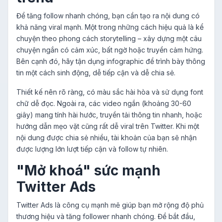
Để tăng follow nhanh chóng, bạn cần tạo ra nội dung có
khả năng viral mạnh. Một trong những cách hiệu quả là kể
chuyện theo phong cách storytelling – xây dựng một câu
chuyện ngắn có cảm xúc, bất ngờ hoặc truyền cảm hứng.
Bên cạnh đó, hãy tận dụng infographic để trình bày thông
tin một cách sinh động, dễ tiếp cận và dễ chia sẻ.
Thiết kế nên rõ ràng, có màu sắc hài hòa và sử dụng font
chữ dễ đọc. Ngoài ra, các video ngắn (khoảng 30-60
giây) mang tính hài hước, truyền tải thông tin nhanh, hoặc
hướng dẫn mẹo vặt cũng rất dễ viral trên Twitter. Khi một
nội dung được chia sẻ nhiều, tài khoản của bạn sẽ nhận
được lượng lớn lượt tiếp cận và follow tự nhiên.
"Mở khoá" sức mạnh
Twitter Ads
Twitter Ads là công cụ mạnh mẽ giúp bạn mở rộng độ phủ
thương hiệu và tăng follower nhanh chóng. Để bắt đầu,