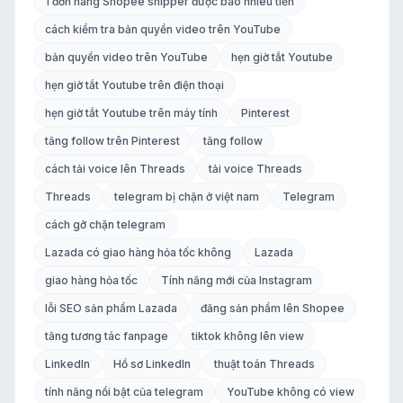
1 đơn hàng Shopee shipper được bao nhiêu tiền
cách kiểm tra bản quyền video trên YouTube
bản quyền video trên YouTube
hẹn giờ tắt Youtube
hẹn giờ tắt Youtube trên điện thoại
hẹn giờ tắt Youtube trên máy tính
Pinterest
tăng follow trên Pinterest
tăng follow
cách tải voice lên Threads
tải voice Threads
Threads
telegram bị chặn ở việt nam
Telegram
cách gỡ chặn telegram
Lazada có giao hàng hỏa tốc không
Lazada
giao hàng hỏa tốc
Tính năng mới của Instagram
lỗi SEO sản phẩm Lazada
đăng sản phẩm lên Shopee
tăng tương tác fanpage
tiktok không lên view
LinkedIn
Hồ sơ LinkedIn
thuật toán Threads
tính năng nổi bật của telegram
YouTube không có view